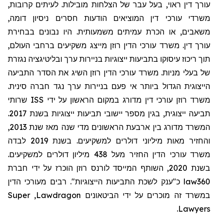
עורך דין ראוי, בעל עבר של הצלחות מובילות. לעיתים קרובות,
משרדי עורכי דין המוציאים הודעות חסרים ניסיון דומה,
משאבים, או הכרת עמיתים משמעותית. היו נבונים בבחירת
עורך דין. משרד עורכי הדין רוזן מייצג משקיעים ברחבי העולם,
תוך ריכוז עיסוקו בתביעות ייצוגיות בניירות ערך ובליטיגציה נגזרת
של בעלי מניות. משרד עורכי הדין רוזן השיג את הסדר התביעה
הייצוגית הגדול ביותר אי פעם בניירות ערך נגד חברה סינית.
שרותי
ISS
משרד רוזן עורכי דין מדורג במקום הראשון על ידי
תביעה ייצוגית, בגין מספר יישובי תביעות ייצוגיות בשנת 2017.
המשרד מדורג בין ארבעת הראשונים מדי שנה מאז שנת 2013,
והחזיר מאות מיליוני דולרים למשקיעים. בשנת 2019 לבדה
משרד עורכי הדין החזיר מעל 438 מיליון דולרים למשקיעים.
בשנת 2020, השותף המייסד לורנס רוזן הוכרז על ידי חברת
מעורכי הדין
כ"ענק לשכת התביעות הייצוגיות". רבים
law360
Super
,
Lawdragon
במשרד זה מוכרים על ידי הביטאונים
.
Lawyers