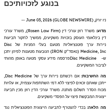
בנוגע לזכויותיכם
ניו יורק, June 03, 2026 (GLOBE NEWSWIRE) --
, משרד עורכי
)
Rosen Law Firm
משרד רוזן עורכי דין (
מדוע:
דין בינלאומי העוסק בזכויות משקיעים, ממשיך לחקור
תביעות
Disc
בעלי המניות של
ניירות ערך פוטנציאליות מטעם
הנובעות מטענות לפיהן יתכן
)
IRON
(נאסד"ק:
Medicine, Inc
מידע עסקי מטעה באופן מהותי
פרסמה
Disc Medicine
ש-
לציבור המשקיעים.
,
Disc Medicine
אם רכשתם ניירות ערך של
מה החשיבות:
ייתכן שאתם זכאים לפיצוי ללא דמי השתתפות עצמית, או עלויות
מכוח הסדר תשלום מותנה. משרד עורכי הדין רוזן מכין תביעה
ייצוגית המבקשת פיצוי על הפסדי משקיעים.
מה הלאה:
בכדי להצטרף לתביעה הייצוגית הפוטנציאלית נגד