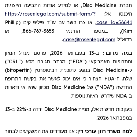
, או למידע אודות התביעה הייצוגית
Disc Medicine
חברת
https://rosenlegal.com/submit-form/?
היכנסו אל:
Phillip
, או צרו קשר עם עו"ד פיליפ קים (
case_id=56641
), במספר החינמי 866-767-3653, או
Kim
.
case@rosenlegal.com
בדוא"ל:
ב-13 בפברואר 2026, פרסם מנהל המזון
:
במה מדובר
")
CRL
") מכתב תגובה מלא ("
FDA
והתרופות האמריקאי ("
)
bitopertin
בנוגע לתוכנית הביטופרטין (
Disc Medicine
ל-
הצהיר כי אינו יכול לאשר את בקשת התרופה
FDA
שלה. ה-
מכיוון שהיו אי ודאויות
Disc Medicine
") של
NDA
החדשה ("
שידרשו ראיות נוספות.
NDA
ב-
ירדה ב-22% ב-13
Disc Medicine
בעקבות חדשות אלו, מניית
במפברואר 2026.
למה משרד רוזן עורכי דין:
אנו מעודדים את המשקיעים לבחור