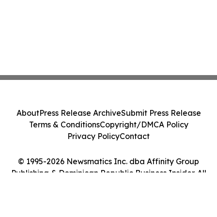
About
Press Release Archive
Submit Press Release
Terms & Conditions
Copyright/DMCA Policy
Privacy Policy
Contact
© 1995-2026 Newsmatics Inc. dba Affinity Group
Publishing & Dominican Republic Business Insider. All
Rights Reserved.
Cookie Settings / Your Privacy Choices