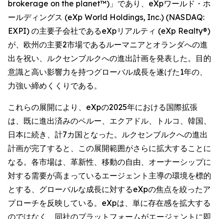
brokerage on the planet™)」であり、eXpワールド・ホ
ールディングス (eXp World Holdings, Inc.) (NASDAQ:
EXPI) の主要子会社であるeXpリアルティ (eXp Realty®)
が、欧州の主要2市場であるルーマニアとオランダへの進
出を祝い、ルクセンブルクへの進出計画を発表した。目的
意識と高い影響力を持つグローバル成長を遂げた1年の、
力強い締めくくりである。
これらの展開により、eXpの2025年における国際拡張
は、既に進出済みのペルー、エクアドル、トルコ、韓国、
日本に続き、計7カ国となった。ルクセンブルクへの進出
計画が完了すると、この展開範囲がさらに拡大することに
なる。各市場は、革新性、移動の自由、オーナーシップに
対する需要が高まっているエージェント主導の環境を標的
とする、グローバルな成長に対するeXpの焦点を絞ったア
プローチを反映している。eXpは、単に存在感を拡大する
のではなく、同社のプラットフォームがエージェントに即