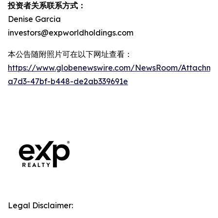
投资者关系联系方式：
Denise Garcia
investors@expworldholdings.com
本公告随附照片可在以下网址查看：
https://www.globenewswire.com/NewsRoom/Attachm
a7d3-47bf-b448-de2ab339691e
Legal Disclaimer: