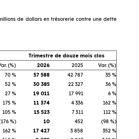
illions de dollars en trésorerie contre une dette
Trimestre de douze mois clos
Var. (%)
2026
2025
Var. (%)
70 %
57 588
42 787
35 %
52 %
30 385
22 327
36 %
27 %
19 011
17 991
6 %
75 %
11 374
4 336
162 %
05 %
15 523
7 311
112 %
76 %)
10
452
(98 %)
62 %
17 427
3 858
352 %