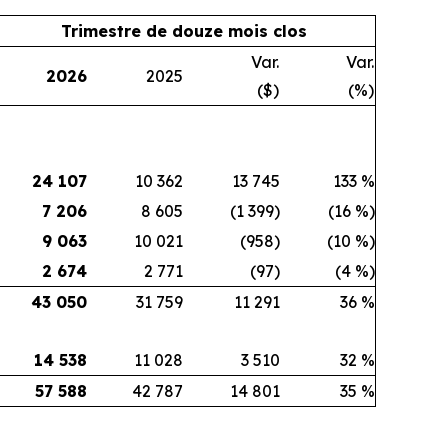
Trimestre de douze mois clos
Var.
Var.
2026
2025
($)
(%)
24 107
10 362
13 745
133 %
7 206
8 605
(1 399)
(16 %)
9 063
10 021
(958)
(10 %)
2 674
2 771
(97)
(4 %)
43 050
31 759
11 291
36 %
14 538
11 028
3 510
32 %
57 588
42 787
14 801
35 %