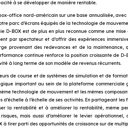
acité à se développer de manière rentable.
 box-office nord-américain sur une base annualisée, avec
e parc d’écrans équipés de la technologie de mouvement
logie D-BOX est de plus en plus reconnue comme une mise
nt par spectateur et d’offrir des expériences immersives
rge provenant des redevances et de la maintenance, qui 
rformance continue renforce la position croissante de 
ité à long terme de son modèle de revenus récurrents.
teurs de course et de systèmes de simulation et de format
égique important au sein de la plateforme commerciale g
la même technologie de mouvement et les mêmes composant
d’échelle à l’échelle de ses activités. En partageant les 
er la rentabilité et à améliorer la rentabilité, même p
isques, mais aussi d’améliorer le levier opérationnel,
à tirer parti des opportunités de croissance sur de multi