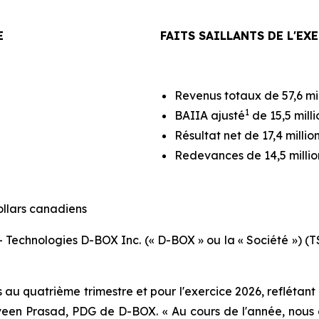
E
FAITS SAILLANTS DE L'EX
Revenus totaux de 57,6 mil
1
BAIIA ajusté
de 15,5 milli
Résultat net de 17,4 millio
Redevances de 14,5 millio
ollars canadiens
hnologies D-BOX Inc. (« D-BOX » ou la « Société ») (TSX
 au quatrième trimestre et pour l'exercice 2026, reflétan
veen Prasad, PDG de D-BOX. « Au cours de l'année, nous