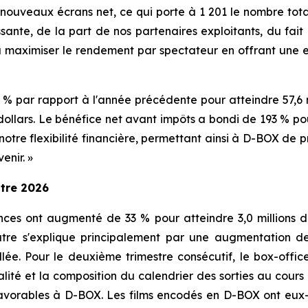
nouveaux écrans net, ce qui porte à 1 201 le nombre total
ssante, de la part de nos partenaires exploitants, du f
 maximiser le rendement par spectateur en offrant une 
 % par rapport à l'année précédente pour atteindre 57,6 m
 dollars. Le bénéfice net avant impôts a bondi de 193 % pour
 notre flexibilité financière, permettant ainsi à D-BOX de
enir. »
stre 2026
es ont augmenté de 33 % pour atteindre 3,0 millions de d
utre s'explique principalement par une augmentation d
lée. Pour le deuxième trimestre consécutif, le box-offic
nnalité et la composition du calendrier des sorties au cour
avorables à D-BOX. Les films encodés en D-BOX ont eux-