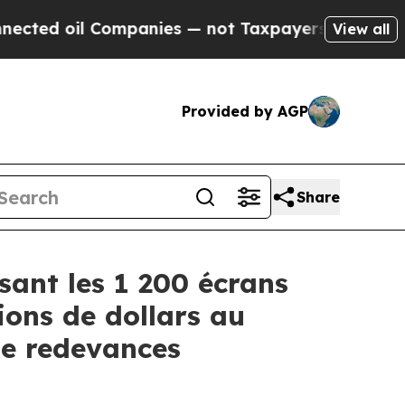
mpanies — not Taxpayers — the Chance to Cash in
View all
Provided by AGP
Share
sant les 1 200 écrans
ions de dollars au
de redevances