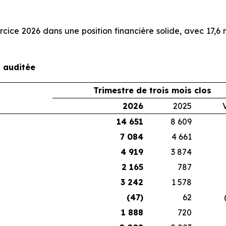
cice 2026 dans une position financière solide, avec 17,6 m
n auditée
Trimestre de trois mois clos
2026
2025
14 651
8 609
7 084
4 661
4 919
3 874
2 165
787
1
3 242
1 578
1
(47)
62
(1
1 888
720
1