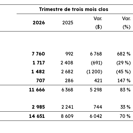
Trimestre de trois mois clos
Var.
Var.
2026
2025
($)
(%)
7 760
992
6 768
682 %
1 717
2 408
(691)
(29 %)
1 482
2 682
(1 200)
(45 %)
707
286
421
147 %
11 666
6 368
5 298
83 %
2 985
2 241
744
33 %
14 651
8 609
6 042
70 %