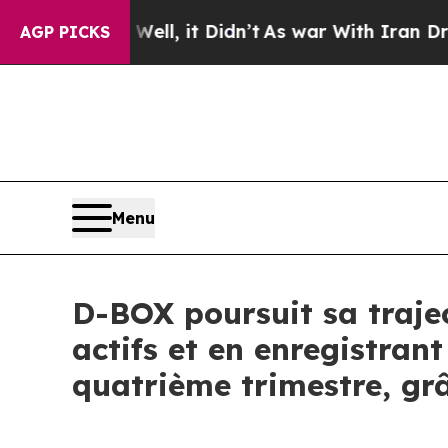
ll, it Didn’t
As war With Iran Drove oil Prices 
AGP PICKS
Menu
D-BOX poursuit sa trajec
actifs et en enregistran
quatrième trimestre, grâ