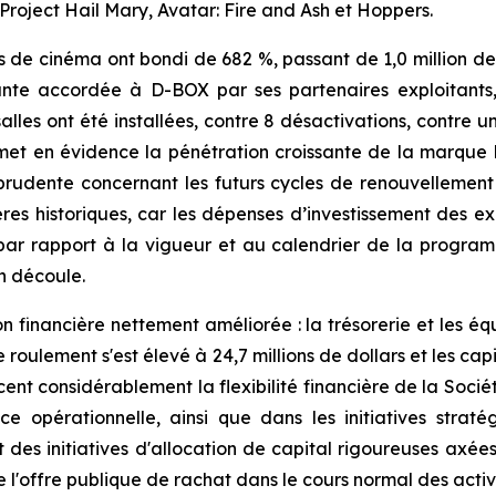
 Project Hail Mary, Avatar: Fire and Ash et Hoppers.
 de cinéma ont bondi de 682 %, passant de 1,0 million de do
ante accordée à D-BOX par ses partenaires exploitants,
salles ont été installées, contre 8 désactivations, contr
e met en évidence la pénétration croissante de la marque
 prudente concernant les futurs cycles de renouvellemen
es historiques, car les dépenses d’investissement des ex
par rapport à la vigueur et au calendrier de la progra
en découle.
n financière nettement améliorée : la trésorerie et les équi
 de roulement s'est élevé à 24,7 millions de dollars et les c
rcent considérablement la flexibilité financière de la Soci
lence opérationnelle, ainsi que dans les initiatives st
 des initiatives d'allocation de capital rigoureuses axées
e l'offre publique de rachat dans le cours normal des activ