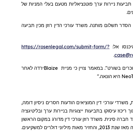
 תביעות
ניירות ערך פוטנציאליות מטעם בעלי המניות
של
ים
,  הסדר תשלום מותנה
משרד עורכי הדין רוזן מכין תביעה
https://rosenlegal.com/submit-form/?
, כנסו אל
.
case@ro
ירדה לאחר
Blaize
כי מניית
צויין
במאמר
.
וכרים בשורט
היא הונאה."
NeoT
 משרדי עורכי דין המוציאים הודעות חסרים ניסיון דומה
יכוז עיסוקו בתביעות ייצוגיות בניירות ערך ובליטיגציה
 חברה סינית. משרד רוזן עורכי דין מדורג במקום הראשון
שרותי תביעה ייצוגית, בגין מספר יישובי תביעות ייצוגיות בשנת 2017. המשרד מדורג בין ארבעת הראשונים מדי שנה מאז שנת 2013, והחזיר מאות מיליוני דולרים למשקיעים.