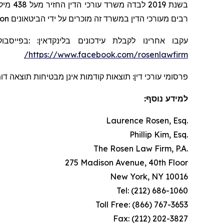
בשנת 2019 לבדה משרד עורכי הדין החזיר מעל 438 מיליון דולרים למשקיעים. בשנת 2020, השותף המייסד לורנס רוזן הוכרז על ידי חברת
on
רבים מעורכי הדין במשרד זה מוכרים על ידי הביטאונים
בפייסבוק
:
:
בלינקדאין
עידכונים
עקבו אחרינו לקבלת
https://www.facebook.com/rosenlawfirm/
פרסומי עורכי דין: תוצאות קודמות אינן מבטיחות תוצאה ד.
למידע נוסף:
Laurence Rosen, Esq.
Phillip Kim, Esq.
The Rosen Law Firm, P.A.
275 Madison Avenue, 40th Floor
New York, NY 10016
Tel: (212) 686-1060
Toll Free: (866) 767-3653
Fax: (212) 202-3827