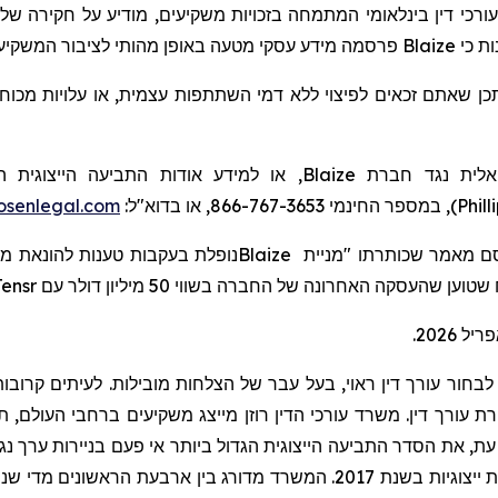
), י דין בינלאומי
המתמחה
בזכויות משקיעים,
מודיע על חקירה של
פרסמה מידע עסקי מטעה באופן מהותי לציבור המשקיע.
Blaize
כי
ות
תכן שאתם זכאים לפיצוי ללא דמי השתתפות עצמית, או עלויות מכוח
או למידע אודות התביעה הייצוגית הי:
Blaize
יאלית נגד חברת
senlegal.com
), במספר החינמי 866-767-3653, או בדוא"ל:
Phill
נופלת בעקבות טענות להונאת מ"
Blaize
ensr
שטוען שהעסקה האחרונה של החברה בשווי 50 מיליון דולר עם
בחור עורך דין ראוי, בעל עבר של הצלחות מובילות. לעיתים קרובות,
ורך דין. משרד עורכי הדין רוזן מייצג משקיעים ברחבי העולם, תוך ר
, ת
את הסדר התביעה הייצוגית הגדול ביותר אי פעם בניירות ערך נגד