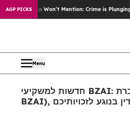
 Trump Won’t Mention: Crime is Plunging, but h
AGP PICKS
Menu
חדשות למשקיעי BZAI: אם סבלתם הפסדים בחברת Blaize Holdings, Inc (נאסד"ק:
BZAI), גע לזכויותיכם