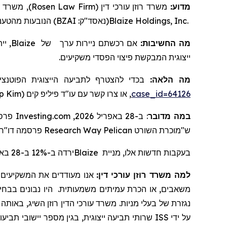
משרד עורכ
Rosen Law Firm
משרד רוזן עורכי דין (
מדוע:
מהטענ
הנובעות
)
BZAI
(נאסד"ק:
Blaize Holdings, Inc.
יי.
Blaize
של
ניירות ערך
אם רכשתם
מה החשיבות:
ייצוגית המבקשת פיצוי הפסדי משקיעים.
מה הלאה:
בכדי להצטרף לתביעה הייצוגית הפוטנצ
ip Kim
, או צרו קשר עם עו"ד פיליפ קים (
case_id=64126
ב-28 באפריל 2026, Investing.com פרסם מאמר שכותרתו "מניית
:
במה מדובר
ח 
"
פרסמה דו
Research
Way
Pelican
השורט
ש"מוכרת
ירדה ב-12% ב-28 באפריל 2026.
Blaize
בעקבות חדשות אלו, מניית
למה משרד רוזן עורכי דין:
אנו מעודדים את המשקיעים ל,
משאבים, או הכרת עמיתים משמעותית. היו נבונים בבחירת ע
נגזרת של בעלי מניות. משרד עורכי הדין רוזן השיג
באותה ע,
ISS
על ידי